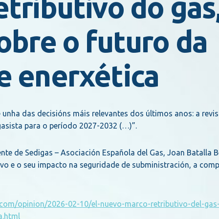
tributivo do gas
obre o futuro da
e enerxética
te unha das decisións máis relevantes dos últimos anos: a revi
gasista para o período 2027-2032 (…)”.
dente de Sedigas – Asociación Española del Gas, Joan Batalla B
ivo e o seu impacto na seguridade de subministración, a comp
is.com/opinion/2026-02-10/el-nuevo-marco-retributivo-del-gas
a.html