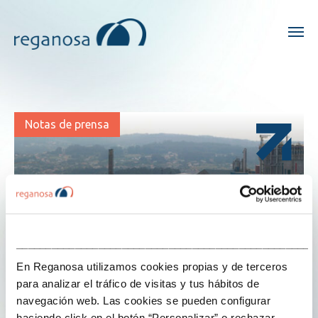
Notas de prensa
___________________________________________________
En Reganosa utilizamos cookies propias y de terceros
para analizar el tráfico de visitas y tus hábitos de
navegación web. Las cookies se pueden configurar
haciendo click en el botón “Personalizar” o rechazar