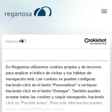
Informe anual
___________________________________________________
Informe
anual
En Reganosa utilizamos cookies propias y de terceros
para analizar el tráfico de visitas y tus hábitos de
Compartimos con todos os grupos de interese de
navegación web. Las cookies se pueden configurar
Reganosa a nosa visión e desempeño no ámbito
haciendo click en el botón “Personalizar” o rechazar
social, ambiental e económico a través do noso
haciendo click en el botón “Denegar”. También puedes
informe anual.
aceptar todas las cookies y seguir navegando, haciendo
click en “Permitir todas”. Para más información puedes
visitar nuestra Política de cookies.