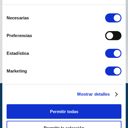
Selección
Ver informe anual
Necesarias
de
consentimiento
Preferencias
Acceder ao histórico
Estadística
Marketing
Mostrar detalles
Permitir todas
© Copyright Reganosa 2024