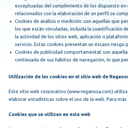
exceptuadas del cumplimiento de los dispuesto en el 
relacionados con la elaboración de un perfil se cump
Cookies de análisis o medición: son aquellas que permiten a su responsable el seguimiento y análisis del comportamiento de las personas usuarias de los sitios web a
los que están vinculadas, incluida la cuantificación
la actividad de los sitios web, aplicación o platafor
servicio. Estas cookies presentan un escaso riesgo p
Cookies de publicidad comportamental: son aquellas que almacenan información del comportamiento de las personas usuarias, obtenida a través de la observación
continuada de sus hábitos de navegación, lo que per
Utilización de las cookies en el sitio web de Regano
Este sitio web corporativo (www.reganosa.com) utiliza c
elaborar estadísticas sobre el uso de la web. Para más
Cookies que se utilizan en esta web