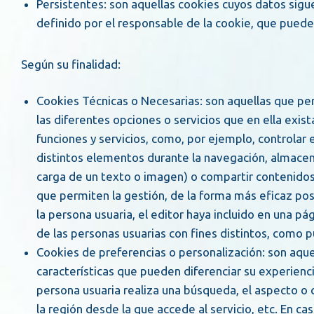
Persistentes: son aquellas cookies cuyos datos siguen almacenados en el terminal de la persona usuaria y pueden ser accedidos y tratados durante un periodo
definido por el responsable de la cookie, que puede 
Según su finalidad:
Cookies Técnicas o Necesarias: son aquellas que permiten a la persona usuaria la navegación a través de una página web, plataforma o aplicación y la utilización de
las diferentes opciones o servicios que en ella exista
funciones y servicios, como, por ejemplo, controlar e
distintos elementos durante la navegación, almacena
carga de un texto o imagen) o compartir contenidos 
que permiten la gestión, de la forma más eficaz pos
la persona usuaria, el editor haya incluido en una p
de las personas usuarias con fines distintos, como p
Cookies de preferencias o personalización: son aquellas que permiten recordar información para que la persona usuaria acceda al servicio con determinadas
características que pueden diferenciar su experienc
persona usuaria realiza una búsqueda, el aspecto o c
la región desde la que accede al servicio, etc. En ca