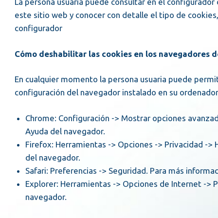
La persona usuaria puede consultar en el configurador 
este sitio web y conocer con detalle el tipo de cookies
configurador
Cómo deshabilitar las cookies en los navegadores d
En cualquier momento la persona usuaria puede permiti
configuración del navegador instalado en su ordenador,
Chrome: Configuración -> Mostrar opciones avanzadas -> Privacidad -> Configuración del contenido. Para más información, puede consultar el soporte de Google o la
Ayuda del navegador.
Firefox: Herramientas -> Opciones -> Privacidad -> Historial -> Configuración Personalizada. Para más información, puede consultar el soporte de Mozilla o la Ayuda
del navegador.
Safari: Preferencias -> Seguridad. Para más inform
Explorer: Herramientas -> Opciones de Internet -> Privacidad -> Configuración. Para más información, puede consultar el soporte de Microsoft o la Ayuda del
navegador.