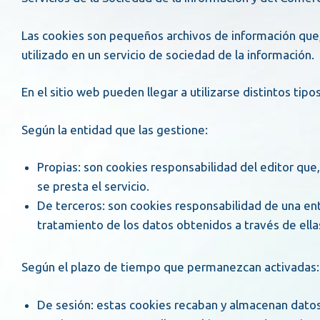
Las cookies son pequeños archivos de información que, 
utilizado en un servicio de sociedad de la información.
En el sitio web pueden llegar a utilizarse distintos tipo
Según la entidad que las gestione:
Propias: son cookies responsabilidad del editor que, generalmente, se envían a la persona usuaria desde un equipo o dominio gestionado por el editor y desde el que
se presta el servicio.
De terceros: son cookies responsabilidad de una entidad distinta al editor, que envía a la persona usuaria desde su dominio o sus equipos, y es responsable del
tratamiento de los datos obtenidos a través de ella
Según el plazo de tiempo que permanezcan activadas:
De sesión: estas cookies recaban y almacenan dato