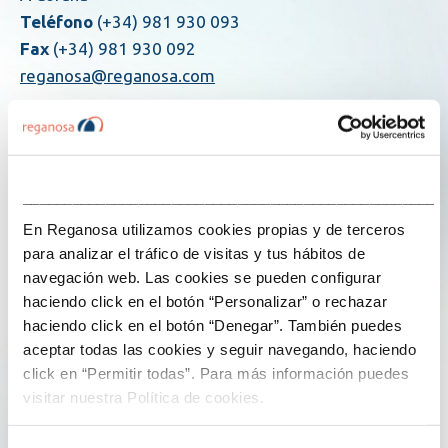
Teléfono
(+34) 981 930 093
Fax
(+34) 981 930 092
reganosa@reganosa.com
Comunicación Reganosa
Teléfono
(+34) 981 575 244
___________________________________________________
comunicacion@reganosa.com
En Reganosa utilizamos cookies propias y de terceros
para analizar el tráfico de visitas y tus hábitos de
navegación web. Las cookies se pueden configurar
Social
haciendo click en el botón “Personalizar” o rechazar
haciendo click en el botón “Denegar”. También puedes
aceptar todas las cookies y seguir navegando, haciendo
click en “Permitir todas”. Para más información puedes
visitar nuestra Política de cookies.