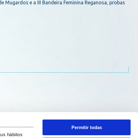
e Mugardos e a III Bandeira Feminina Reganosa, probas
_______________________________
Permitir todas
tus hábitos