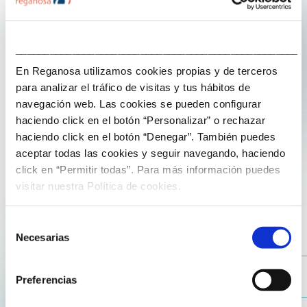
___________________________________________________
En Reganosa utilizamos cookies propias y de terceros
para analizar el tráfico de visitas y tus hábitos de
navegación web. Las cookies se pueden configurar
10 de February de 2026
haciendo click en el botón “Personalizar” o rechazar
haciendo click en el botón “Denegar”. También puedes
The new gas remuneration framework, a
aceptar todas las cookies y seguir navegando, haciendo
decision shaping the future of our energy
click en “Permitir todas”. Para más información puedes
security
visitar nuestra Política de cookies.
“The beginning of 2026 places Spanish energy policy
Selección
Necesarias
before one of the most relevant decisions of recent
de
years: the revision of the regulatory remuneration
consentimiento
framework for gas system activities for the 2027-2032
Preferencias
period (…)”.