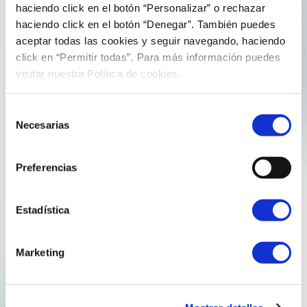
5 de August de 2025
comunicacion
haciendo click en el botón “Personalizar” o rechazar
haciendo click en el botón “Denegar”. También puedes
From energy efficiency to global
aceptar todas las cookies y seguir navegando, haciendo
research: Manuel López Ferreiro
click en “Permitir todas”. Para más información puedes
publishes in Expert Systems
visitar nuestra Política de cookies.
Selección
Today we would like to share some news that reinforces
Necesarias
de
Reganosa Servicios’ commitment to knowledge,
consentimiento
innovation, and technological development. Our Head
of Energy Efficiency, Manuel Ángel López Ferreiro, has
Preferencias
been published as the lead author in the scientific
journal Expert Systems,…
Estadística
Explore more
Marketing