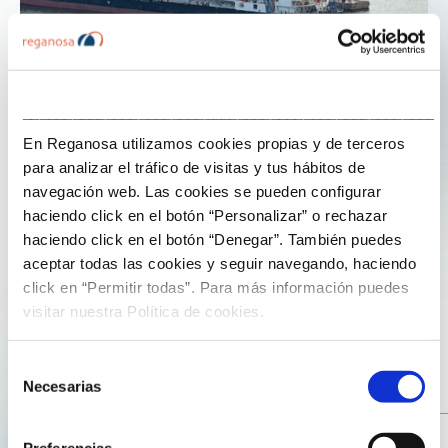
___________________________________________________
En Reganosa utilizamos cookies propias y de terceros
10 de febrero de 2026
para analizar el tráfico de visitas y tus hábitos de
navegación web. Las cookies se pueden configurar
El nuevo marco retributivo del gas, una
haciendo click en el botón “Personalizar” o rechazar
decisión sobre el futuro de nuestra
haciendo click en el botón “Denegar”. También puedes
seguridad energética
aceptar todas las cookies y seguir navegando, haciendo
click en “Permitir todas”. Para más información puedes
visitar nuestra Política de cookies.
“El inicio de 2026 coloca a la política energética
española ante una de las decisiones más relevantes de
Selección
los últimos años: la revisión del marco retributivo de las
Necesarias
de
actividades reguladas del sistema gasista para el
consentimiento
periodo 2027-2032 (…)”.
Preferencias