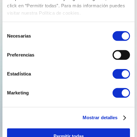
click en “Permitir todas”. Para más información puedes
visitar nuestra Política de cookies.
Notas de prensa
Selección
Necesarias
de
consentimiento
Preferencias
Estadística
Marketing
22 de marzo de 2018
jorgeperezreganosa
Mostrar detalles
GALICIA, ENTRE LAS REGIONES
EUROPEAS MEJOR SITUADAS PARA
Permitir todas