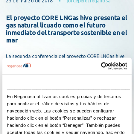
23 de marzo de 2018
jorgeperezreganosa
El proyecto CORE LNGas hive presenta el
gas natural licuado como el futuro
inmediato del transporte sostenible en el
mar
La segunda conferencia del proyecto CORE LNGas hive
para el impulso del gas natural licuado (GNL) como
combustible en el sector transporte se ha celebrado
esta mañana en Silleda, en el marco de la Feria de la
Energía de Galicia. La…
___________________________________________________
En Reganosa utilizamos cookies propias y de terceros
para analizar el tráfico de visitas y tus hábitos de
Explore more
navegación web. Las cookies se pueden configurar
haciendo click en el botón “Personalizar” o rechazar
haciendo click en el botón “Denegar”. También puedes
aceptar todas las cookies y seguir navegando, haciendo