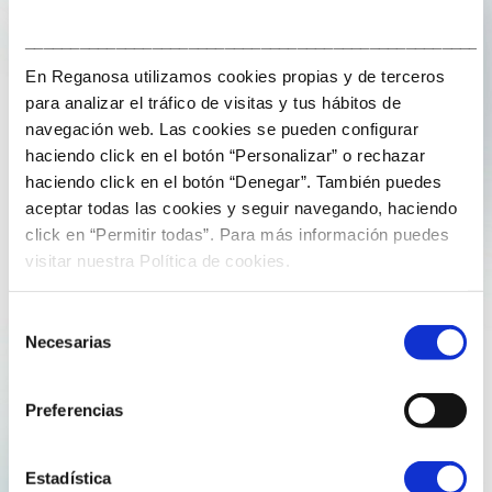
___________________________________________________
Actualmente tenemos una plantilla constituida por
profesionales de 16 nacionalidades distintas.
En Reganosa utilizamos cookies propias y de terceros
para analizar el tráfico de visitas y tus hábitos de
navegación web. Las cookies se pueden configurar
haciendo click en el botón “Personalizar” o rechazar
haciendo click en el botón “Denegar”. También puedes
aceptar todas las cookies y seguir navegando, haciendo
click en “Permitir todas”. Para más información puedes
visitar nuestra Política de cookies.
Selección
Necesarias
de
consentimiento
Preferencias
Estadística