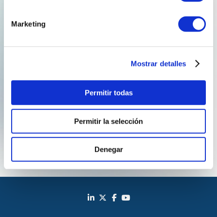
Únete a nosotros
Marketing
¿Quieres formar parte del
equipo
Reganosa
?
Mostrar detalles
En Reganosa estamos en constante búsqueda de
Permitir todas
talento que comparta nuestra pasión y visión.
Permitir la selección
Únete al equipo
Denegar