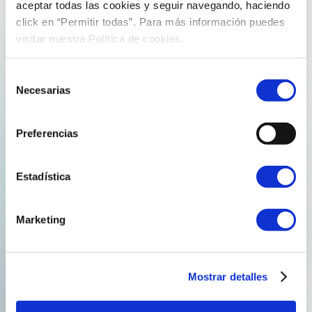
aceptar todas las cookies y seguir navegando, haciendo
click en “Permitir todas”. Para más información puedes
visitar nuestra Política de cookies.
Notas de prensa
Selección
Necesarias
de
consentimiento
Preferencias
Estadística
Marketing
17 de junio de 2019
jorgeperezreganosa
Mostrar detalles
LA TERMINAL DE MUGARDOS RECIBIÓ