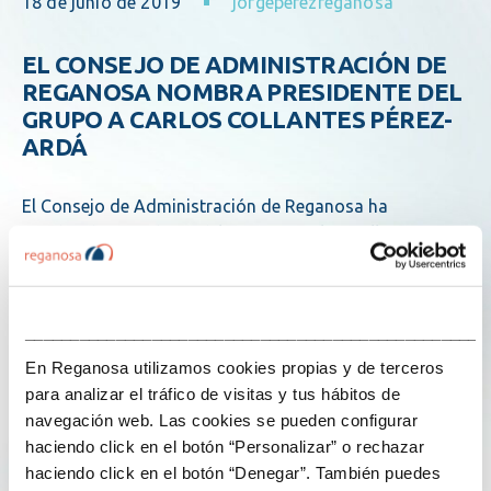
18 de junio de 2019
jorgeperezreganosa
EL CONSEJO DE ADMINISTRACIÓN DE
REGANOSA NOMBRA PRESIDENTE DEL
GRUPO A CARLOS COLLANTES PÉREZ-
ARDÁ
El Consejo de Administración de Reganosa ha
nombrado presidente del grupo a Carlos Collantes
Pérez-Ardá, en sustitución de José María Paz Goday,
que seguirá vinculado a Reganosa como miembro del
citado órgano. El nuevo presidente, que ya pertenecía al
___________________________________________________
consejo de…
En Reganosa utilizamos cookies propias y de terceros
para analizar el tráfico de visitas y tus hábitos de
Explore more
navegación web. Las cookies se pueden configurar
haciendo click en el botón “Personalizar” o rechazar
haciendo click en el botón “Denegar”. También puedes