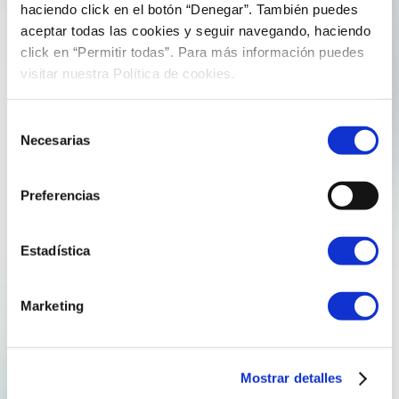
25 de mayo de 2020
jorgeperezreganosa
haciendo click en el botón “Denegar”. También puedes
aceptar todas las cookies y seguir navegando, haciendo
REGANOSA EMPRENDE UN NUEVO
click en “Permitir todas”. Para más información puedes
INCREMENTO DE PLANTILLA
visitar nuestra Política de cookies.
Selección
La primera multinacional gallega de la energía inicia hoy
Necesarias
de
otro proceso de selección de personal para consolidar
consentimiento
su expansión Con la inminente incorporación de una
decena de ingenieros recién titulados, el grupo
Preferencias
alcanzará los 150 empleados, más del doble que en…
Estadística
Explore more
Marketing
Mostrar detalles