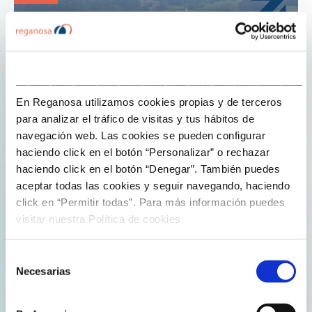
___________________________________________________
En Reganosa utilizamos cookies propias y de terceros
para analizar el tráfico de visitas y tus hábitos de
navegación web. Las cookies se pueden configurar
haciendo click en el botón “Personalizar” o rechazar
haciendo click en el botón “Denegar”. También puedes
17 de julio de 2025
comunicacion
aceptar todas las cookies y seguir navegando, haciendo
click en “Permitir todas”. Para más información puedes
visitar nuestra Política de cookies.
La terminal de GNL de Mugardos, la más
utilizada de España junto con la de Bilbao
Selección
Necesarias
de
La terminal de gas natural licuado de Galicia fue, junto
consentimiento
con la del País Vasco, la más utilizada del sistema