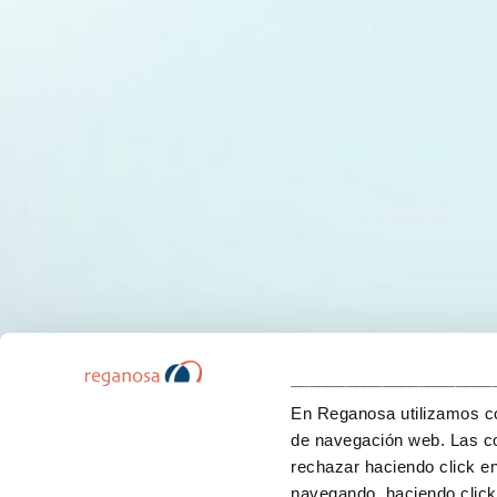
______________________
En Reganosa utilizamos coo
de navegación web. Las co
rechazar haciendo click e
navegando, haciendo click 