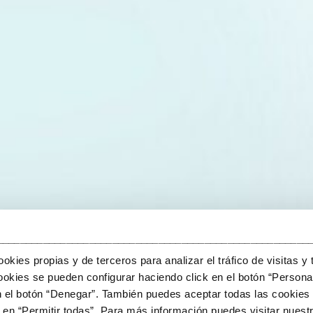
______________________________________________________
kies propias y de terceros para analizar el tráfico de visitas y 
okies se pueden configurar haciendo click en el botón “Personal
n el botón “Denegar”. También puedes aceptar todas las cookies 
en “Permitir todas”. Para más información puedes visitar nuestr