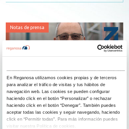
Notas de prensa
___________________________________________________
En Reganosa utilizamos cookies propias y de terceros
para analizar el tráfico de visitas y tus hábitos de
navegación web. Las cookies se pueden configurar
haciendo click en el botón “Personalizar” o rechazar
haciendo click en el botón “Denegar”. También puedes
19 de septiembre de 2019
jorgeperezreganosa
aceptar todas las cookies y seguir navegando, haciendo
click en “Permitir todas”. Para más información puedes
REGANOSA ENTRA EN EL CONSEJO DE
visitar nuestra Política de cookies.