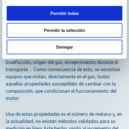
motor. En este sentido también trabajan los finladeses
VTT (Technical Research Centre of Finland). Ambas
Permitir todas
organizaciones podrán en común sus resultados y
avances con Reganosa para validar los diferentes
Permitir la selección
métodos y sensores desarrollados.
Denegar
Es bien sabido que la composición del GNL varía por
diversos motivos: rendimiento de la planta de
licuefacción, origen del gas, envejecimiento durante el
transporte… Como consecuencia de esto, se necesitan
equipos que midan, directamente en el gas, todas
aquellas propiedades susceptibles de cambiar con la
composición, que condicionan el funcionamiento del
motor.
Una de estas propiedades es el número de metano y, en
la actualidad, no existen métodos validados para su
medición en línea. Este hecho, unido al incremento del