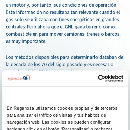
un motor y, por tanto, sus condiciones de operación.
Esta información no resultaba tan relevante cuando el
gas solo se utilizaba con fines energéticos en grandes
centrales. Pero ahora que el GNL gana terreno como
combustible en para mover camiones, trenes o barcos,
es muy importante.
Los métodos disponibles para determinarlo databan de
la década de los 70 del siglo pasado y es necesario
ponerlos al día. El fin último del proyecto es establecer
una relación directa entre el número de metano de un
gas y su espectro infrarrojo. Tras definir la idea
científico técnica, la compañía ha implicado en el
___________________________________________________
proyecto a distintas empresas y grupos de
En Reganosa utilizamos cookies propias y de terceros
investigación tanto nacionales como internacionales.
para analizar el tráfico de visitas y tus hábitos de
Entre los colaboradores nacionales están Naturgy,
navegación web. Las cookies se pueden configurar
la
spin-off
de la Universidade de Santiago Mestrelab
haciendo click en el botón “Personalizar” o rechazar
Research S.L. y el IUMA (grupo de investigación de