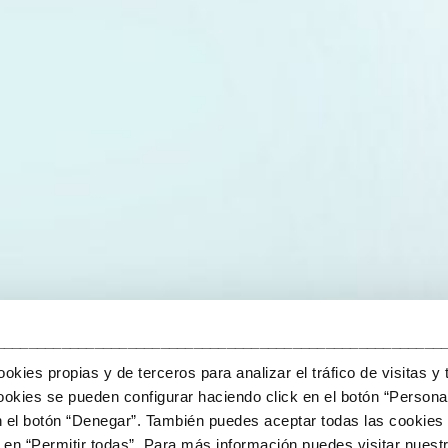
______________________________________________________
kies propias y de terceros para analizar el tráfico de visitas y 
okies se pueden configurar haciendo click en el botón “Personal
n el botón “Denegar”. También puedes aceptar todas las cookies 
en “Permitir todas”. Para más información puedes visitar nuestr