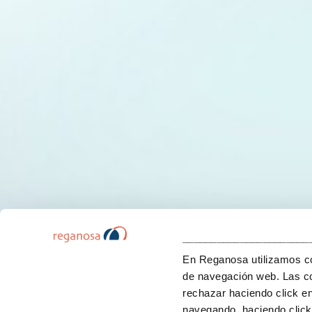
______________________
En Reganosa utilizamos coo
de navegación web. Las co
rechazar haciendo click e
navegando, haciendo click 