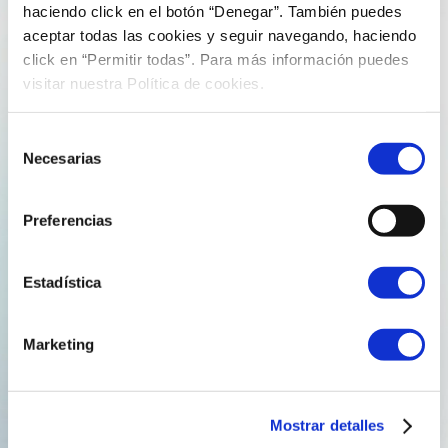
haciendo click en el botón “Denegar”. También puedes
aceptar todas las cookies y seguir navegando, haciendo
click en “Permitir todas”. Para más información puedes
visitar nuestra Política de cookies.
Blog
Selección
Necesarias
de
consentimiento
Preferencias
Estadística
Marketing
7 de marzo de 2025
comunicacion
Nuestro director general, Rodrigo Díaz,
Mostrar detalles
analiza en Vigo el futuro del hidrógeno