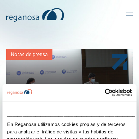
Notas de prensa
___________________________________________________
En Reganosa utilizamos cookies propias y de terceros
para analizar el tráfico de visitas y tus hábitos de
navegación web. Las cookies se pueden configurar