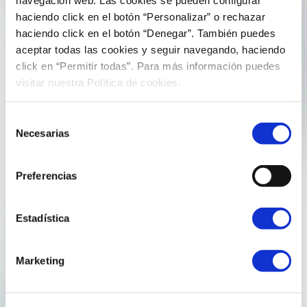
4 de Febreiro de 2022
jorgeperezreganosa
haciendo click en el botón “Personalizar” o rechazar
haciendo click en el botón “Denegar”. También puedes
REGANOSA TESTARÁ NOVAS
aceptar todas las cookies y seguir navegando, haciendo
TECNOLOXÍAS DE PRODUCIÓN E
click en “Permitir todas”. Para más información puedes
ALMACENAMENTO DE HIDRÓXENO
visitar nuestra Política de cookies.
VERDE EN ESPAÑA
Selección
Dentro dun consorcio de grandes empresas dos
Necesarias
de
sectores da enerxía e do medio ambiente, a compañía
consentimiento
desenvolverá unha ferramenta dixital de apoio á
Preferencias
fabricación de H2 mediante a valorización de residuos
Reganosa testará novas tecnoloxías de produción e
almacenamento de hidróxeno…
Estadística
Explore more
Marketing