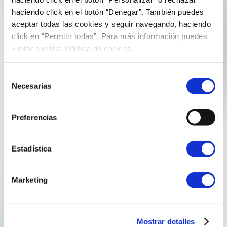
20 de Febreiro de 2018
jorgeperezreganosa
haciendo click en el botón “Denegar”. También puedes
aceptar todas las cookies y seguir navegando, haciendo
NOTA SOBRE O PROCESO DE VENTA DE
click en “Permitir todas”. Para más información puedes
DESFA
visitar nuestra Política de cookies.
Reganosa, Transgaz e o EBRD recoñecemos térmonos
Selección
presentado como parte do consorcio de Reganosa e
Necesarias
de
comprácenos poder apoiar un proceso competitivo
consentimiento
para a privatización de DESFA. O EBRD ten contribuído
Preferencias
a un proceso competitivo que, independentemente de
quen gañe, devirá nun…
Estadística
Explore more
Marketing
Mostrar detalles