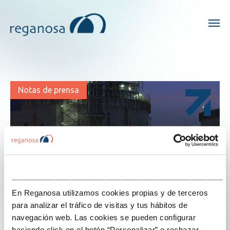
Notas de prensa
___________________________________________________
En Reganosa utilizamos cookies propias y de terceros
para analizar el tráfico de visitas y tus hábitos de
navegación web. Las cookies se pueden configurar
haciendo click en el botón “Personalizar” o rechazar