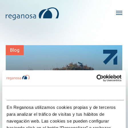
Blog
___________________________________________________
En Reganosa utilizamos cookies propias y de terceros
para analizar el tráfico de visitas y tus hábitos de
navegación web. Las cookies se pueden configurar
haciendo click en el botón “Personalizar” o rechazar