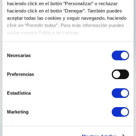
5 de Agosto de 2025
comunicacion
haciendo click en el botón “Personalizar” o rechazar
haciendo click en el botón “Denegar”. También puedes
Da eficiencia enerxética á investigación
aceptar todas las cookies y seguir navegando, haciendo
global: Manuel López Ferreiro publica en
click en “Permitir todas”. Para más información puedes
Expert Systems
visitar nuestra Política de cookies.
Selección
Hoxe queremos compartir unha noticia que reforza o
Necesarias
de
compromiso de Reganosa Servizos co coñecemento, a
consentimiento
innovación e o desenvolvemento tecnolóxico. O noso
responsable de Eficiencia Enerxética, Manuel Ángel
Preferencias
López Ferreiro, foi publicado como autor principal na
revista científica Expert Systems, unha…
Estadística
Explore more
Marketing