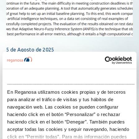
5 de Agosto de 2025
Da eficiencia enerxética á investigación
global: Manuel López Ferreiro publica en
Expert Systems
___________________________________________________
En Reganosa utilizamos cookies propias y de terceros
para analizar el tráfico de visitas y tus hábitos de
Hoxe queremos compartir unha noticia que reforza o
navegación web. Las cookies se pueden configurar
compromiso de Reganosa Servizos co coñecemento, a
haciendo click en el botón “Personalizar” o rechazar
innovación e o desenvolvemento tecnolóxico. O noso
haciendo click en el botón “Denegar”. También puedes
responsable de Eficiencia Enerxética, Manuel Ángel
aceptar todas las cookies y seguir navegando, haciendo
López Ferreiro, foi publicado como autor principal na
click en “Permitir todas”. Para más información puedes
revista científica Expert Systems, unha referencia