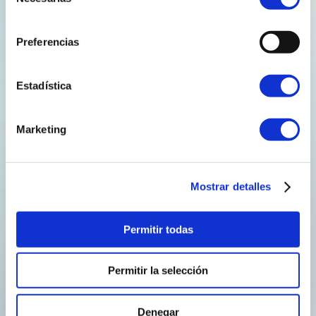
de
consentimiento
Preferencias
Estadística
7 de Marzo de 2025
comunicacion
Marketing
O noso director xeral, Rodrigo Díaz,
analiza en Vigo o futuro do hidróxeno
verde
Mostrar detalles
Ante o problema do cambio climático imos necesitar…
Permitir todas
• Tecnoloxías asociadas a mellorar a eficiencia no uso
da enerxía: habemos de ser capaces de facer o mesmo
con menos recursos e mesmo facer máis con menos. •
Permitir la selección
Avanzar na electrificación da…
Denegar