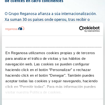
de clientes en catro continentes
O Grupo Reganosa afianza a súa internacionalización.
Xa suman 30 os países onde operou, tras recibir o
encargo, nas últimas semanas, de analizar a viabilidade
dunha planta de licuefacción de gas natural nun punto
da costa asiática. Non en balde, por primeira vez na
historia da compañía, os ingresos procedentes do
___________________________________________________
exterior supoñen máis dun terzo dos totais, segundo
En Reganosa utilizamos cookies propias y de terceros
datos ao peche de 2024. Alemaña, Croacia, España,
para analizar el tráfico de visitas y tus hábitos de
Francia, Grecia, Italia, Malta, Polonia e Portugal, en
navegación web. Las cookies se pueden configurar
Europa; Angola, Ghana, Nixeria, Senegal, Serra Leona e
haciendo click en el botón “Personalizar” o rechazar
Sudáfrica, en África; Bangladesh, Filipinas, Hong Kong,
haciendo click en el botón “Denegar”. También puedes
India, Kuwait, Malaisia, Paquistán, Timor Oriental e
aceptar todas las cookies y seguir navegando, haciendo
Vietnam, en Asia; e Brasil, Canadá, Chile, Colombia,
click en “Permitir todas”. Para más información puedes
México e República Dominicana, en América. Ata a data,
visitar nuestra Política de cookies.
esa é a lista de países nos que o grupo enerxético
español desenvolveu actividades desde que fai case dez
Selección