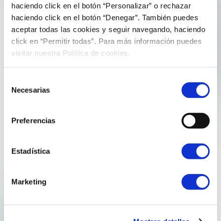
11 de Xuño de 2020
jorgeperezreganosa
haciendo click en el botón “Personalizar” o rechazar
haciendo click en el botón “Denegar”. También puedes
REGANOSA REDOBRA A SÚA APOSTA
aceptar todas las cookies y seguir navegando, haciendo
POLA DIXITALIZACIÓN CREANDO UN
click en “Permitir todas”. Para más información puedes
EQUIPO ESPECÍFICO PARA IMPULSALA
visitar nuestra Política de cookies.
Selección
A multinacional galega da enerxía incorporará a
Necesarias
de
doutores e graduados relacionados coas matemáticas,
consentimiento
a física, a enxeñaría e a informática Reganosa redobra a
súa aposta pola dixitalización da súa actividade. A
Preferencias
multinacional galega da enerxía iniciou os trámites para
crear no…
Estadística
Explore more
Marketing