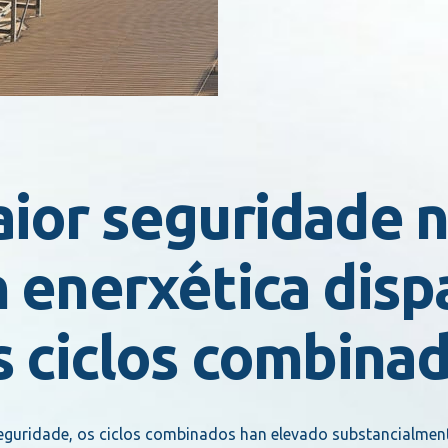
aior seguridade 
 enerxética disp
s ciclos combina
seguridade, os ciclos combinados han elevado substancialmen