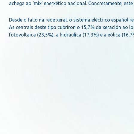
achega ao ‘mix’ enerxético nacional. Concretamente, est
Desde o fallo na rede xeral, o sistema eléctrico español r
As centrais deste tipo cubriron o 15,7% da xeración ao l
fotovoltaica (23,5%), a hidráulica (17,3%) e a eólica (16,7