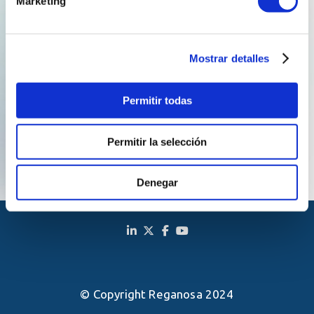
Marketing
of this type covered 15.7% of generation throughout
May, with a total of 3,246 gigawatt hours (GWh), behind
photovoltaic (23.5%), hydroelectric (17.3%) and wind
Mostrar detalles
power (16.7%).
Permitir todas
Permitir la selección
Denegar
© Copyright Reganosa 2024