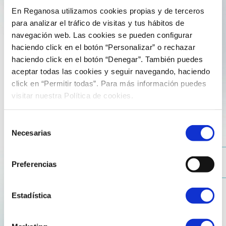
En Reganosa utilizamos cookies propias y de terceros
para analizar el tráfico de visitas y tus hábitos de
navegación web. Las cookies se pueden configurar
4 de June de 2025
haciendo click en el botón “Personalizar” o rechazar
haciendo click en el botón “Denegar”. También puedes
The search for greater security in energy
aceptar todas las cookies y seguir navegando, haciendo
supply triggers a surge in combined cycle
click en “Permitir todas”. Para más información puedes
activity
visitar nuestra Política de cookies.
Following the blackout on 28 April, in order to improve
Selección
Necesarias
security, combined cycle power plants have
de
substantially increased their contribution to the
consentimiento
national energy mix. Specifically, in May they generated
Preferencias
68% more electricity than in the same month in 2024.
Estadística
Since the failure of the general grid, the Spanish
electricity system has relied more on gas to operate
with greater security and diversification. Power plants