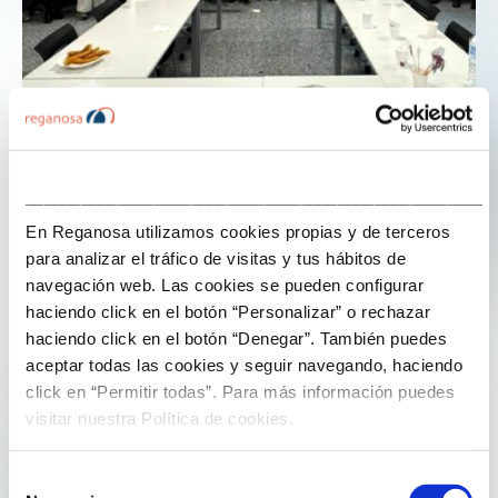
19 de Decembro de 2025
___________________________________________________
En Reganosa utilizamos cookies propias y de terceros
A Navidade en equipo: así vive Reganosa
para analizar el tráfico de visitas y tus hábitos de
as súas tradicións corporativas
navegación web. Las cookies se pueden configurar
haciendo click en el botón “Personalizar” o rechazar
As tradicións compartidas forman parte da identidade
haciendo click en el botón “Denegar”. También puedes
das organizacións e contribúen a fortalecer os vínculos
aceptar todas las cookies y seguir navegando, haciendo
entre as persoas. En Reganosa, os encontros do Nadal
click en “Permitir todas”. Para más información puedes
consolidáronse como unha oportunidade para reforzar
visitar nuestra Política de cookies.
o espírito de equipo e poñer en valor a cultura
corporativa.
Selección