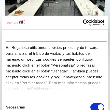
19 de diciembre de 2025
___________________________________________________
En Reganosa utilizamos cookies propias y de terceros
La Navidad en equipo: así vive Reganosa
para analizar el tráfico de visitas y tus hábitos de
sus tradiciones corporativas
navegación web. Las cookies se pueden configurar
haciendo click en el botón “Personalizar” o rechazar
haciendo click en el botón “Denegar”. También puedes
Las tradiciones compartidas forman parte de la
aceptar todas las cookies y seguir navegando, haciendo
identidad de las organizaciones y contribuyen a
click en “Permitir todas”. Para más información puedes
fortalecer los vínculos entre las personas. En Reganosa,
visitar nuestra Política de cookies.
los encuentros navideños se han consolidado como
una oportunidad para reforzar el espíritu de equipo y
Selección
poner en valor la cultura corporativa.
Necesarias
de