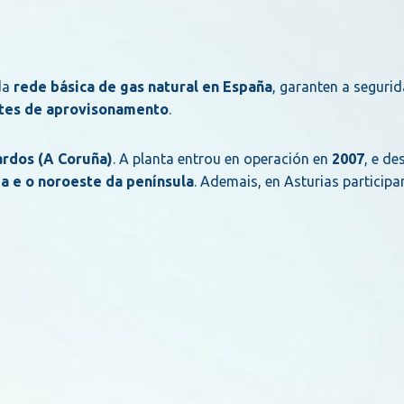
da
rede básica de gas natural en España
, garanten a seguri
ontes de aprovisonamento
.
ardos (A Coruña)
. A planta entrou en operación en
2007
, e d
ia e o noroeste da península
. Ademais, en Asturias particip