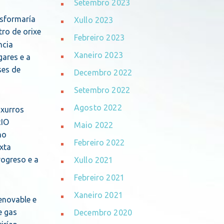
Setembro 2023
nsformaría
Xullo 2023
tro de orixe
Febreiro 2023
ncia
Xaneiro 2023
gares e a
ses de
Decembro 2022
Setembro 2022
Agosto 2022
 xurros
RIO
Maio 2022
no
Febreiro 2022
xta
rogreso e a
Xullo 2021
Febreiro 2021
Xaneiro 2021
renovable e
e gas
Decembro 2020