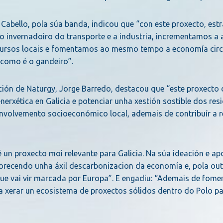
Cabello, pola súa banda, indicou que “con este proxecto, estr
o invernadoiro do transporte e a industria, incrementamos a
cursos locais e fomentamos ao mesmo tempo a economía circu
 como é o gandeiro”.
ción de Naturgy, Jorge Barredo, destacou que “este proxecto 
erxética en Galicia e potenciar unha xestión sostible dos res
nvolvemento socioeconómico local, ademais de contribuír a r
é un proxecto moi relevante para Galicia. Na súa ideación e apo
orecendo unha áxil descarbonizacion da economía e, pola out
ue vai vir marcada por Europa”. E engadiu: “Ademais de fome
á a xerar un ecosistema de proxectos sólidos dentro do Polo pa