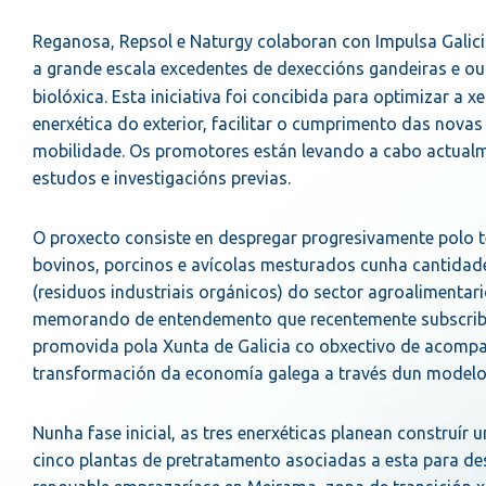
Reganosa, Repsol e Naturgy colaboran con Impulsa Galici
a grande escala excedentes de dexeccións gandeiras e out
biolóxica. Esta iniciativa foi concibida para optimizar 
enerxética do exterior, facilitar o cumprimento das nova
mobilidade. Os promotores están levando a cabo actual
estudos e investigacións previas.
O proxecto consiste en despregar progresivamente polo te
bovinos, porcinos e avícolas mesturados cunha cantidade
(residuos industriais orgánicos) do sector agroalimentari
memorando de entendemento que recentemente subscribir
promovida pola Xunta de Galicia co obxectivo de acompañ
transformación da economía galega a través dun modelo v
Nunha fase inicial, as tres enerxéticas planean construír
cinco plantas de pretratamento asociadas a esta para des