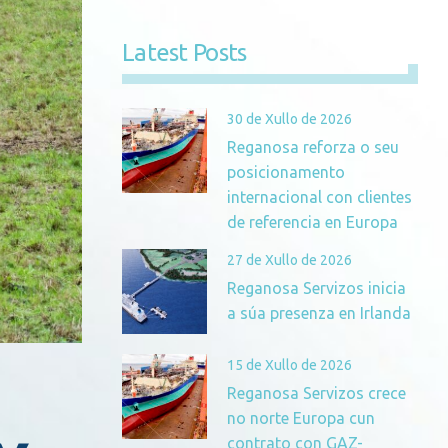
Latest Posts
30 de Xullo de 2026
Reganosa reforza o seu
posicionamento
internacional con clientes
de referencia en Europa
27 de Xullo de 2026
Reganosa Servizos inicia
a súa presenza en Irlanda
15 de Xullo de 2026
Reganosa Servizos crece
no norte Europa cun
contrato con GAZ-