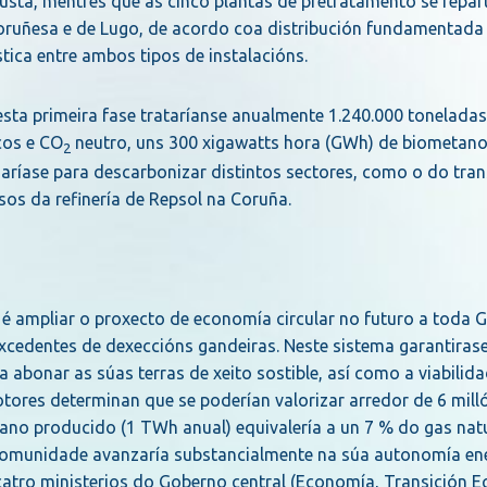
sta, mentres que as cinco plantas de pretratamento se repart
coruñesa e de Lugo, de acordo coa distribución fundamentad
tica entre ambos tipos de instalacións.
sta primeira fase trataríanse anualmente 1.240.000 toneladas
cos e CO
neutro, uns 300 xigawatts hora (GWh) de biometano
2
lizaríase para descarbonizar distintos sectores, como o do tran
sos da refinería de Repsol na Coruña.
é ampliar o proxecto de economía circular no futuro a toda Ga
cedentes de dexeccións gandeiras. Neste sistema garantirase
 abonar as súas terras de xeito sostible, así como a viabilid
ores determinan que se poderían valorizar arredor de 6 mill
no producido (1 TWh anual) equivalería a un 7 % do gas nat
comunidade avanzaría substancialmente na súa autonomía ene
atro ministerios do Goberno central (Economía, Transición Ec