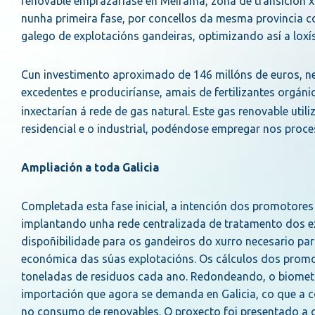
renovable emprazaríase en Meirama, zona de transición xu
nunha primeira fase, por concellos da mesma provincia 
galego de explotacións gandeiras, optimizando así a loxís
Cun investimento aproximado de 146 millóns de euros, ne
excedentes e produciríanse, amais de fertilizantes orgáni
inxectarían á rede de gas natural. Este gas renovable uti
residencial e o industrial, podéndose empregar nos proce
Ampliación a toda Galicia
Completada esta fase inicial, a intención dos promotores 
implantando unha rede centralizada de tratamento dos ex
dispoñibilidade para os gandeiros do xurro necesario para
económica das súas explotacións. Os cálculos dos promot
toneladas de residuos cada ano. Redondeando, o biometa
importación que agora se demanda en Galicia, co que a 
no consumo de renovables. O proxecto foi presentado a c