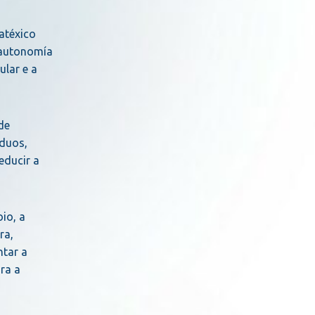
atéxico
 autonomía
lar e a
de
iduos,
educir a
io, a
ra,
ntar a
ra a