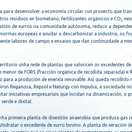
a para desenvolver a economía circular cun proxecto que tra
ros residuos en biometano, fertilizantes orgánicos e CO
neu
2
a xestión de xurros na comunidade autónoma, reducir a depende
s normas europeas e axudar a descarbonizar a industria, os fo
mente labores de campo e ensaios que dan continuidade a me
rritorio unha rede de plantas que valoricen os excedentes de
 menor de FORS (fracción orgánica de recollida separada) e 
o para a produción de enerxía renovable. Así queda recollido 
on Reganosa, Repsol e Naturgy con Impulsa, a sociedade mi
ar iniciativas empresariais que incidan na dinamización, o p
erde e dixital.
 unha primeira planta de dixestión anaerobia que produza gas 
hidratar o excedente de xurro bovino. A planta de xeración d