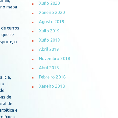
irían,
Xuño 2020
a no mapa
Xaneiro 2020
Agosto 2019
 de xurros
Xullo 2019
 que se
Xuño 2019
sporte, o
Abril 2019
Novembro 2018
Abril 2018
Febreiro 2018
licia,
 a
Xaneiro 2018
ade
óns de
ural de
rxética e
olóxica,