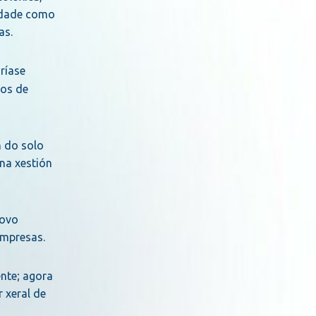
ridade como
as.
aríase
tos de
n do solo
 na xestión
novo
empresas.
nte; agora
 xeral de