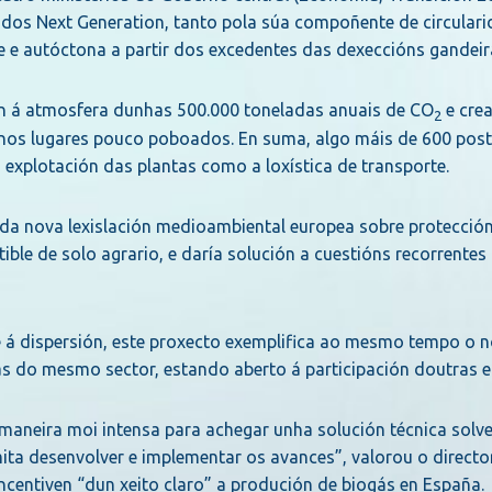
fondos Next Generation, tanto pola súa compoñente de circula
e e autóctona a partir dos excedentes das dexeccións gandeir
ión á atmosfera dunhas 500.000 toneladas anuais de CO
e cre
2
 nos lugares pouco poboados. En suma, algo máis de 600 pos
a explotación das plantas como a loxística de transporte.
o da nova lexislación medioambiental europea sobre protecció
tible de solo agrario, e daría solución a cuestións recorrentes
e á dispersión, este proxecto exemplifica ao mesmo tempo o 
s do mesmo sector, estando aberto á participación doutras 
maneira moi intensa para achegar unha solución técnica solve
ta desenvolver e implementar os avances”, valorou o director
ncentiven “dun xeito claro” a produción de biogás en España.