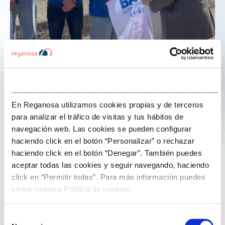
23 de Abril de 2025
___________________________________________________
En Reganosa utilizamos cookies propias y de terceros
Reganosa felicita ao Uni Ferrol pola súa
para analizar el tráfico de visitas y tus hábitos de
excelente tempada na elite
navegación web. Las cookies se pueden configurar
haciendo click en el botón “Personalizar” o rechazar
Humildade e traballo.
haciendo click en el botón “Denegar”. También puedes
Ese é o lema deste Uni, que con tanto esforzo, paixón e
aceptar todas las cookies y seguir navegando, haciendo
constancia fai que miles de ferroláns soñemos cos
click en “Permitir todas”. Para más información puedes
playoffs. Agora máis que nunca, unímonos ante un
visitar nuestra Política de cookies.
encontro tan importante como o de mañá.
Selección