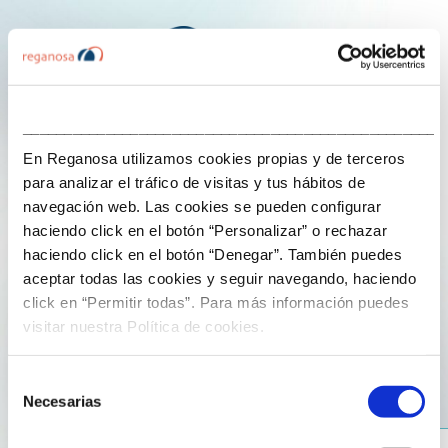
___________________________________________________
Contámoscho
En Reganosa utilizamos cookies propias y de terceros
para analizar el tráfico de visitas y tus hábitos de
navegación web. Las cookies se pueden configurar
haciendo click en el botón “Personalizar” o rechazar
25 de Novembro de 2024
haciendo click en el botón “Denegar”. También puedes
aceptar todas las cookies y seguir navegando, haciendo
¿Qué está haciendo Reganosa por la
click en “Permitir todas”. Para más información puedes
economía circular?
visitar nuestra Política de cookies.
Selección
Necesarias
de
consentimiento