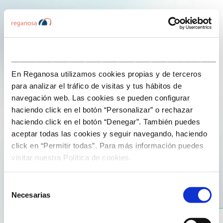
___________________________________________________
En Reganosa utilizamos cookies propias y de terceros
Contámoscho
para analizar el tráfico de visitas y tus hábitos de
navegación web. Las cookies se pueden configurar
haciendo click en el botón “Personalizar” o rechazar
29 de Novembro de 2024
haciendo click en el botón “Denegar”. También puedes
aceptar todas las cookies y seguir navegando, haciendo
¿Qué es OIIO?
click en “Permitir todas”. Para más información puedes
visitar nuestra Política de cookies.
Selección
Necesarias
de
consentimiento