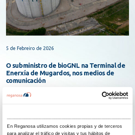
5 de Febreiro de 2026
O subministro de bioGNL na Terminal de
Enerxía de Mugardos, nos medios de
comunicación
La puesta en marcha del servicio de suministro de
bioGNL en la Terminal de Energía de Mugardos ha
tenido una amplia repercusión en los medios españoles,
___________________________________________________
que destacan el papel de la instalación en la
En Reganosa utilizamos cookies propias y de terceros
descarbonización del transporte marítimo y terrestre.
para analizar el tráfico de visitas y tus hábitos de