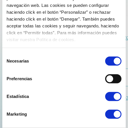
navegación web. Las cookies se pueden configurar
Así están contando los medios que la terminal ya está
haciendo click en el botón “Personalizar” o rechazar
preparada para suministrar bioGNL a barcos y cisternas:
haciendo click en el botón “Denegar”. También puedes
aceptar todas las cookies y seguir navegando, haciendo
El Economista:
click en “Permitir todas”. Para más información puedes
https://www.eleconomista.es/energia/noticias/13760117/0
visitar nuestra Política de cookies.
terminal-de-mugardos-se-convierte-en-un-hub-clave-
del-biognl-para-el-transporte-maritimo-y-terrestre.html
Selección
Necesarias
de
Expansión:
consentimiento
https://www.expansion.com/empresas/energia/2026/02/0
Preferencias
La Voz de Galicia:
Estadística
https://www.lavozdegalicia.es/noticia/ferrol/mugardos/20
energia-mugardos-estrena-suministro-biognl-buques-
camiones-cisterna/00031770203805726336985.htm
Marketing