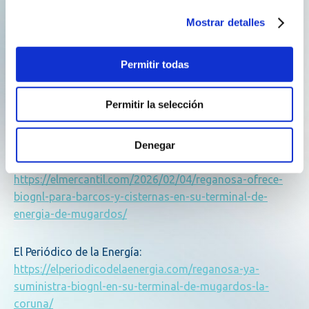
Diario del Puerto:
https://www.diariodelpuerto.com/maritimo/reganosa-
Mostrar detalles
ya-suministra-biognl-a-barcos-y-cisternas-en-
mugardos-HF25570061
Permitir todas
Sedigas:
https://www.sedigas.es/new/actualidad-
Permitir la selección
articulo/reganosa-estrena-un-servicio-de-
abastecimiento-de-biognl-en-su-terminal-de-mugardos
Denegar
El Mercantil:
https://elmercantil.com/2026/02/04/reganosa-ofrece-
biognl-para-barcos-y-cisternas-en-su-terminal-de-
energia-de-mugardos/
El Periódico de la Energía:
https://elperiodicodelaenergia.com/reganosa-ya-
suministra-biognl-en-su-terminal-de-mugardos-la-
coruna/