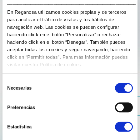
___________________________________________________
En Reganosa utilizamos cookies propias y de terceros
para analizar el tráfico de visitas y tus hábitos de
navegación web. Las cookies se pueden configurar
haciendo click en el botón “Personalizar” o rechazar
haciendo click en el botón “Denegar”. También puedes
aceptar todas las cookies y seguir navegando, haciendo
13 de Febreiro de 2026
click en “Permitir todas”. Para más información puedes
visitar nuestra Política de cookies.
O rol do GNL na descarbonización,
protagonista en DECARBON 2026
Selección
Necesarias
de
O noso enxeñeiro de proxectos, Pablo Balado
consentimiento
Combarro, participou no congreso DECARBON 2026, un
Preferencias
foro centrado no debate sobre enerxía, investimentos e
estratexia no contexto da transición enerxética.
Estadística
Durante a súa intervención, abordou o papel dos