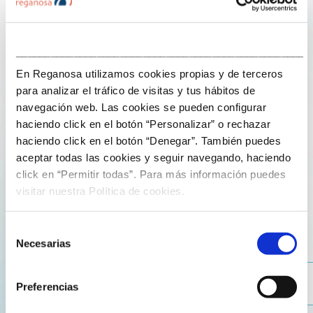
embarcacións participarán na VI Bandeira Masculina
Concello de Mugardos e na I Bandeira Feminina
Reganosa. Ambas probas, nas que competirán entre
___________________________________________________
500 e 750 deportistas, pertencen á liga Galega de Bateis.
En Reganosa utilizamos cookies propias y de terceros
para analizar el tráfico de visitas y tus hábitos de
A competición poderá seguirse desde o propio porto de
navegación web. Las cookies se pueden configurar
Mugardos. Os primeiros en remar serán os alevíns e, a
haciendo click en el botón “Personalizar” o rechazar
continuación, farano os infantís, cadetes, xuvenís e
haciendo click en el botón “Denegar”. También puedes
absolutos. En alevíns e infantís hai modalidade
aceptar todas las cookies y seguir navegando, haciendo
feminina, mixta e masculina; a partir de cadetes só hai
click en “Permitir todas”. Para más información puedes
modalidade feminina e masculina.
visitar nuestra Política de cookies.
Participarán 15 clubs: CR Celeiro, CRN Riveira, CR Cabo
Selección
dá Cruz, CR Poboa, CR Rianxo, AD Esteirana Remo, CR
Necesarias
de
Ares, CR Muros, CR A Cabana Ferrol, CR Cedeira, CR
consentimiento
Perillo, CDM Mera, CR Narón, CN Boiro e CM Mugardos.
Preferencias
A presentación deste evento deportivo reuniu no porto