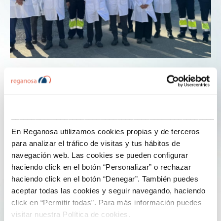
1 de Outubro de 2025
Dous anos de sinerxias: Musel E-Hub
___________________________________________________
reúne ao seu consello nas oficinas de
Reganosa
En Reganosa utilizamos cookies propias y de terceros
para analizar el tráfico de visitas y tus hábitos de
navegación web. Las cookies se pueden configurar
Este martes, as oficinas xerais de Reganosa foron o
haciendo click en el botón “Personalizar” o rechazar
escenario da celebración do último consello de
haciendo click en el botón “Denegar”. También puedes
administración de Musel E-Hub, a sociedade propietaria
aceptar todas las cookies y seguir navegando, haciendo
da regasificadora de Xixón, participada por Enagás (75
click en “Permitir todas”. Para más información puedes
%) e Reganosa (25 %). A cita coincidiu co segundo
visitar nuestra Política de cookies.
aniversario da formalización do intercambio de activos