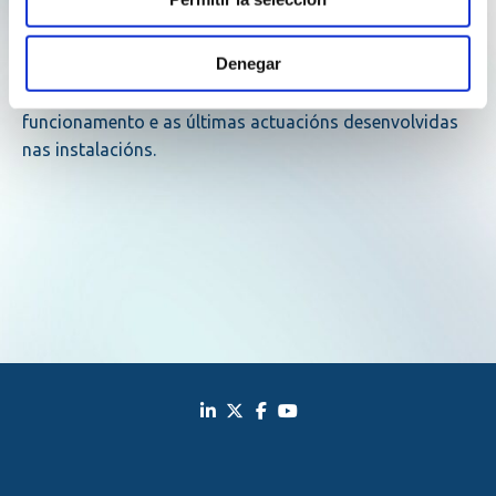
Unha vez finalizado o encontro, os asistentes
desprazáronse ata a terminal de gas natural licuado
Denegar
que Reganosa opera en Mugardos, onde realizaron un
percorrido para coñecer de primeira man o
funcionamento e as últimas actuacións desenvolvidas
nas instalacións.