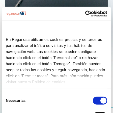
___________________________________________________
En Reganosa utilizamos cookies propias y de terceros
30 de Xaneiro de 2026
para analizar el tráfico de visitas y tus hábitos de
navegación web. Las cookies se pueden configurar
A terminal de Mugardos reforza o
haciendo click en el botón “Personalizar” o rechazar
crecemento do Porto de Ferrol
haciendo click en el botón “Denegar”. También puedes
aceptar todas las cookies y seguir navegando, haciendo
A Autoridade Portuaria de Ferrol-San Cibrao pechou o
click en “Permitir todas”. Para más información puedes
ano 2025 cun balance positivo, rexistrando un
visitar nuestra Política de cookies.
incremento do 5 % no volume total de tráficos e
superando os 6,9 millóns de toneladas movidas nos
Selección
seus peiraos.
Necesarias
de
consentimiento