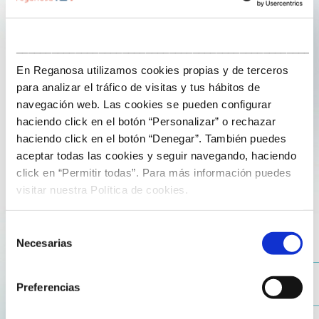
___________________________________________________
En Reganosa utilizamos cookies propias y de terceros
para analizar el tráfico de visitas y tus hábitos de
navegación web. Las cookies se pueden configurar
19 de junio de 2025
haciendo click en el botón “Personalizar” o rechazar
haciendo click en el botón “Denegar”. También puedes
Business Breakfast en Alemania con
aceptar todas las cookies y seguir navegando, haciendo
Jesús Losada y Pablo Aguiar
click en “Permitir todas”. Para más información puedes
visitar nuestra Política de cookies.
Desde Reganosa prestamos un servicio flexible y ágil a
Selección
nuestros clientes. Así lo recordábamos en el Business
Necesarias
de
Breakfast organizado en Frankfurt por la
Cámara Oficial
consentimiento
Española de Comercio en Alemania
, en colaboración
con
Dentons in Deutschland
. De la mano de
Jesús
Preferencias
Losada Maseda
, responsable de desarrollo comercial, y
Pablo Aguiar Higuera
, resposanble administrativo en