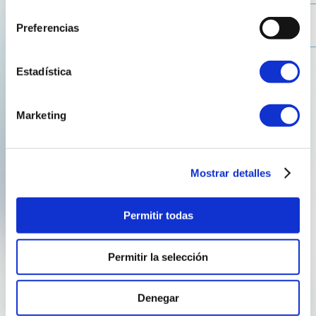
consentimiento
aprendizajes que ha dejado la implementación de
Preferencias
medidas de eficiencia energética, como lo es ‘Oiio’, la
nueva aplicación de Reganosa Servicios.
Estadística
Vega contribuyó a la jornada gracias a su experiencia
con la nueva app
, dando a conocer su papel en la
Marketing
agregación de ahorros y eficiencia energética,
posicionándose como una solución al ahorro
en la
factura de la luz para autónomos y pymes
.
Mostrar detalles
Aquí
puedes saber más sobre esta nueva herramienta.
Permitir todas
Permitir la selección
ahorro energético
CAE
Denegar