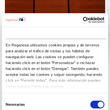
___________________________________________________
21 de noviembre de 2024
En Reganosa utilizamos cookies propias y de terceros
para analizar el tráfico de visitas y tus hábitos de
Rocío Vega cuenta su experiencia en
navegación web. Las cookies se pueden configurar
gestión de certificados de ahorro
haciendo click en el botón “Personalizar” o rechazar
energético (CAE)
haciendo click en el botón “Denegar”. También puedes
aceptar todas las cookies y seguir navegando, haciendo
Rocío Vega
Martínez,
responsable de Digitalización y
click en “Permitir todas”. Para más información puedes
Eficiencia Energética de Reganosa
, ha intervenido en
visitar nuestra Política de cookies.
una mesa redonda contando
su experiencia en la
gestión de certificados de ahorro energético (CAE)
.
Selección
En la mesa se han abordado temas relacionados con
Necesarias
de
los
retos afrontados por las empresas gallegas
y los