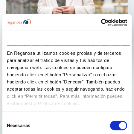
___________________________________________________
16 de diciembre de 2024
En Reganosa utilizamos cookies propias y de terceros
para analizar el tráfico de visitas y tus hábitos de
OIIO asciende al 26% el ahorro medio en
navegación web. Las cookies se pueden configurar
la factura de la luz
haciendo click en el botón “Personalizar” o rechazar
haciendo click en el botón “Denegar”. También puedes
Xosé Gómez Fandiño
entrevista a
Rocío Vega Martínez
aceptar todas las cookies y seguir navegando, haciendo
click en “Permitir todas”. Para más información puedes
para el
Diario de Ferrol
sobre
la nueva herramienta de
visitar nuestra Política de cookies.
Reganosa
dirigida a empresas y empresarios: «Con
Oiio, el ahorro medio previsto para los clientes ha
subido al 26%”.
Selección
Necesarias
de
La responsable del
departamento de Digitalización y
consentimiento