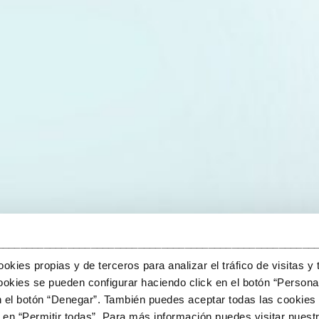
______________________________________________________
kies propias y de terceros para analizar el tráfico de visitas y 
okies se pueden configurar haciendo click en el botón “Personal
n el botón “Denegar”. También puedes aceptar todas las cookies 
en “Permitir todas”. Para más información puedes visitar nuestr