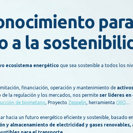
conocimiento par
o a la sostenibili
evo ecosistema energético
que sea sostenible a todos los niv
amitación, financiación, operación y mantenimiento de
activo
o de la regulación y los mercados, nos permite
ser líderes en 
ucción de biometano
, Proyecto
Zeppelin
, herramienta
OIIO
…
 hacia un futuro energético eficiente y sostenible, basado e
cción y almacenamiento de electricidad y gases renovables
ustibles para el transporte
.