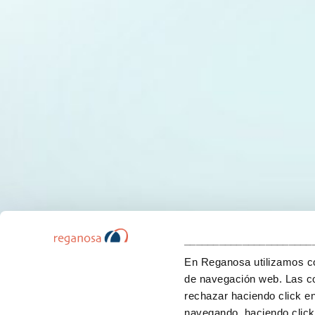
______________________
En Reganosa utilizamos coo
de navegación web. Las co
rechazar haciendo click e
navegando, haciendo click 