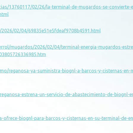
icias/13760117/02/26/la-terminal-de-mugardos-se-convierte-
html
a/2026/02/04/69835e51e5fdeaf9708b4591.html
/ferrol/mugardos/2026/02/04/terminal-energia-mugardos-estr
203805726336985.htm
imo/reganosa-ya-suministra-biognl-a-barcos-y-cisternas-en
/reganosa-estrena-un-servicio-de-abastecimiento-de-biognl-e
-ofrece-biognl-para-barcos-y-cisternas-en-su-terminal-de-en