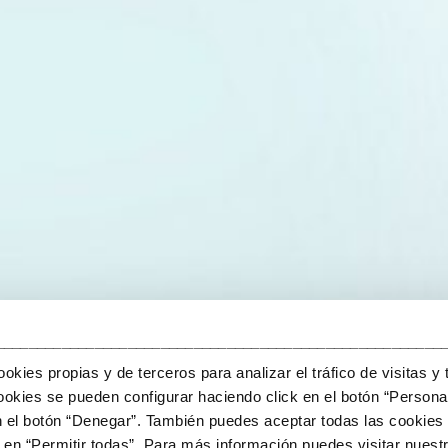
______________________________________________________
kies propias y de terceros para analizar el tráfico de visitas y 
okies se pueden configurar haciendo click en el botón “Personal
n el botón “Denegar”. También puedes aceptar todas las cookies 
en “Permitir todas”. Para más información puedes visitar nuestr