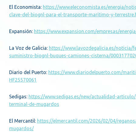
El Economista:
https://www.eleconomista.es/energia/not
clave-del-biognl-para-el-transporte-maritimo-y-terrestre.
Expansión:
https://www.expansion.com/empresas/energi
La Voz de Galicia:
https://www.lavozdegalicia.es/noticia
suministro-biognl-buques-camiones-cisterna/00031770
Diario del Puerto:
https://www.diariodelpuerto.com/marit
HF25570061
Sedigas:
https://www.sedigas.es/new/actualidad-articulo
terminal-de-mugardos
El Mercantil:
https://elmercantil.com/2026/02/04/reganosa
mugardos/