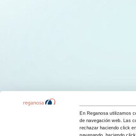
______________________
En Reganosa utilizamos coo
de navegación web. Las co
rechazar haciendo click e
navegando, haciendo click 