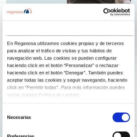
___________________________________________________
22 de enero de 2026
En Reganosa utilizamos cookies propias y de terceros
para analizar el tráfico de visitas y tus hábitos de
Tecnología y análisis avanzado para
navegación web. Las cookies se pueden configurar
optimizar la gestión energética
haciendo click en el botón “Personalizar” o rechazar
haciendo click en el botón “Denegar”. También puedes
aceptar todas las cookies y seguir navegando, haciendo
En Reganosa abordamos los retos de la eficiencia
click en “Permitir todas”. Para más información puedes
energética y la digitalización mediante la combinación
visitar nuestra Política de cookies.
de tecnología avanzada, modelos matemáticos y
herramientas innovadoras que permiten mejorar la
Selección
planificación, la gestión y el consumo energético en
Necesarias
de
proyectos industriales y energéticos.
consentimiento
Preferencias