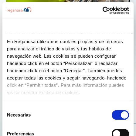
___________________________________________________
En Reganosa utilizamos cookies propias y de terceros
para analizar el tráfico de visitas y tus hábitos de
11 de marzo de 2025
navegación web. Las cookies se pueden configurar
haciendo click en el botón “Personalizar” o rechazar
Seguimos avanzando en seguridad con
haciendo click en el botón “Denegar”. También puedes
DSS+
aceptar todas las cookies y seguir navegando, haciendo
click en “Permitir todas”. Para más información puedes
La última evaluación externa de nuestro
Plan de
visitar nuestra Política de cookies.
Transformación de Seguridad 2021-2025
pone de
relieve en este ámbito la
dedicación firme y absoluta
Selección
de toda la organización
, desde la alta dirección hasta
Necesarias
de
los equipos en primera línea, y
nos sitúa por delante
consentimiento
de la media del sector
en lo que a cultura de
Preferencias
seguridad se refiere.