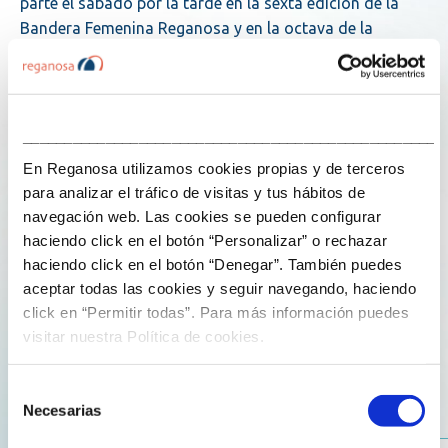
parte el sábado por la tarde en la sexta edición de la
Bandera Femenina Reganosa y en la octava de la
Bandera Concello de Mugardos, pruebas,
respectivamente, de la Liga Fe­menina y de la Liga A de la
Liga Gallega de Traineras. Ambas organizadas por el
Club do Mar, la primera la patrocina Reganosa y la
___________________________________________________
segunda, el Ayuntamiento.
En Reganosa utilizamos cookies propias y de terceros
para analizar el tráfico de visitas y tus hábitos de
Los aficionados podrán seguir las competiciones desde
navegación web. Las cookies se pueden configurar
el puerto mugardés. La prueba femeni­na arrancará a las
haciendo click en el botón “Personalizar” o rechazar
17.30 horas, mientras que la masculina se espera que
haciendo click en el botón “Denegar”. También puedes
tenga lugar desde las 18.00.
aceptar todas las cookies y seguir navegando, haciendo
click en “Permitir todas”. Para más información puedes
visitar nuestra Política de cookies.
La Bandera Concello de Mugardos enfrentará a las
tripulaciones de Ares, Chapela-Wofco, Ti­rán-Pereira,
Castropol, Rianxo, Samertolameu-Oversea, Mecos,
Selección
Necesarias
Urme, Narón, Cabo da Cruz, Mu­gardos-A Cabana-Ferrol
de
y Cesantes-Rodavigo. Entretanto, por la Bandera
consentimiento