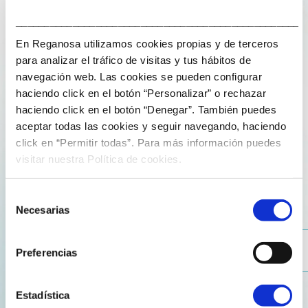
Al incrementarla en un 8,5 %, Reganosa batirá en breve
su récord de plantilla. Con esta operación, la primera
___________________________________________________
multinacional gallega de la energía cumple los objetivos
En Reganosa utilizamos cookies propias y de terceros
de su plan estratégico y consolida su expansión.
para analizar el tráfico de visitas y tus hábitos de
navegación web. Las cookies se pueden configurar
Reganosa ha iniciado hoy un proceso de captación de
haciendo click en el botón “Personalizar” o rechazar
personal para incorporar a su plantilla a diez nuevos
haciendo click en el botón “Denegar”. También puedes
aceptar todas las cookies y seguir navegando, haciendo
ingenieros. Cuando la selección concluya, en las
click en “Permitir todas”. Para más información puedes
próximas semanas, el grupo pasará a contar con 127
visitar nuestra Política de cookies.
trabajadores, el número más alto desde la fundación de
la compañía en 1999. Son casi el doble que al cierre de
2014.
Selección
Necesarias
de
consentimiento
La empresa busca en estos momentos a diez titulados
superiores en ingeniería industrial, química, naval o
Preferencias
equivalente, como se indica en la oferta que los
aspirantes pueden consultar accediendo al perfil
Estadística
corporativo en Linkedin y a través de la web